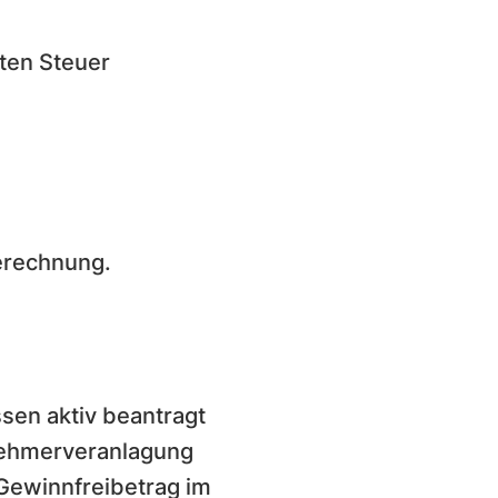
eten Steuer
erechnung.
sen aktiv beantragt
tnehmerveranlagung
 Gewinnfreibetrag im