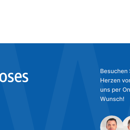
Besuchen S
loses
Herzen von
uns per On
h
Wunsch!