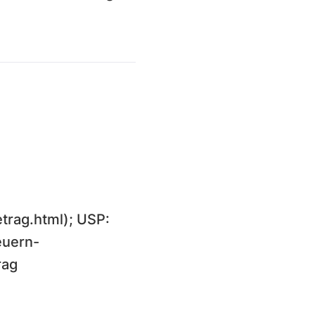
rag.html); USP:
euern-
rag