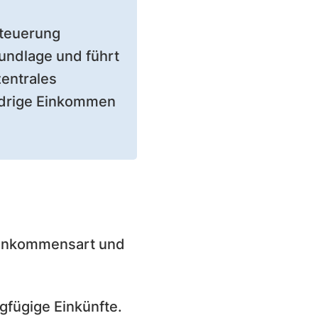
steuerung
rundlage und führt
zentrales
iedrige Einkommen
 Einkommensart und
gfügige Einkünfte.