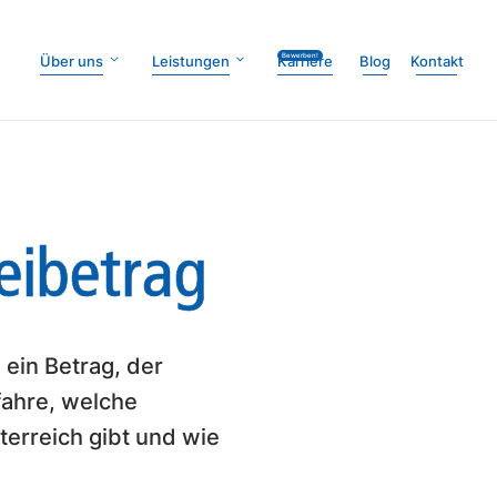
Bewerben!
Über uns
Leistungen
Karriere
Blog
Kontakt
eibetrag
 ein Betrag, der
rfahre, welche
terreich gibt und wie