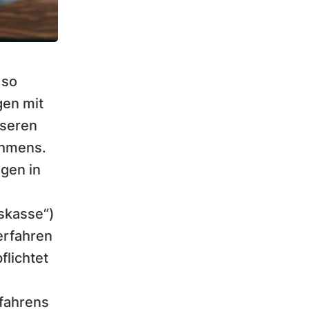
 so
gen mit
nseren
ehmens.
gen in
skasse“)
erfahren
flichtet
rfahrens