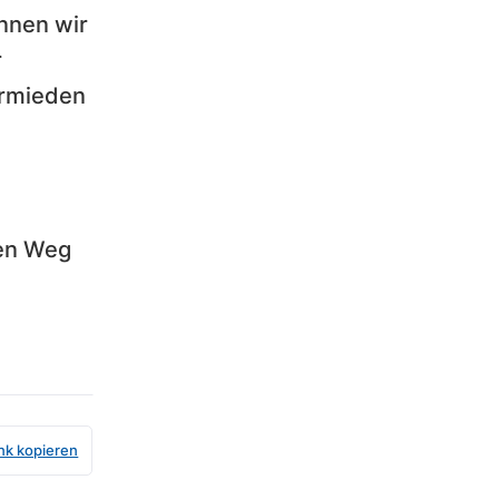
nnen wir
r
ermieden
ten Weg
ink kopieren