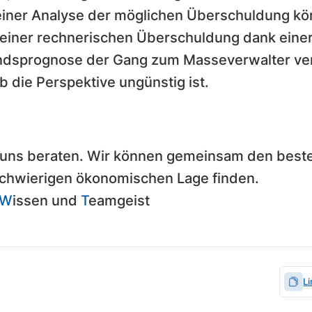
 einer Analyse der möglichen Überschuldung kö
tz einer rechnerischen Überschuldung dank eine
andsprognose der Gang zum Masseverwalter v
 die Perspektive ungünstig ist.
n uns beraten. Wir können gemeinsam den bes
 schwierigen ökonomischen Lage finden.
W
issen und
T
eamgeist
L