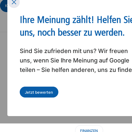
Kostenloses Erstgespräch
Wissen
Ihre Meinung zählt! Helfen Si
uns, noch besser zu werden.
Sind Sie zufrieden mit uns? Wir freuen
uns, wenn Sie Ihre Meinung auf Google
Finanzanay
teilen – Sie helfen anderen, uns zu finde
Jetzt ist die Bera
Jetzt bewerten
wichtig wie noch n
dem Juni 2021 ende
FINANZEN