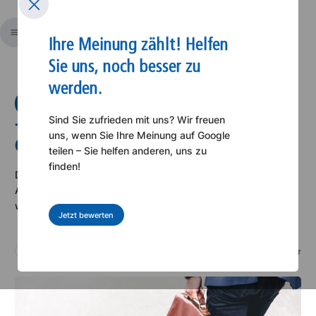
Kostenloses Erstgespräch
Ihre Meinung zählt! Helfen
Sie uns, noch besser zu
werden.
Jahressechstel um 15 Prozent
Sind Sie zufrieden mit uns? Wir freuen
uns, wenn Sie Ihre Meinung auf Google
erhöht
teilen – Sie helfen anderen, uns zu
finden!
Das Konjunkturstärkungsgesetz 2020 hat für
Arbeitnehmerinnen und Arbeitnehmer, die in Kurzarbeit
waren, eine Verbesserung gebracht.
Jetzt bewerten
FINANZEN
17
.
FEBRUAR
2021
2
MINUTEN LESEZEIT